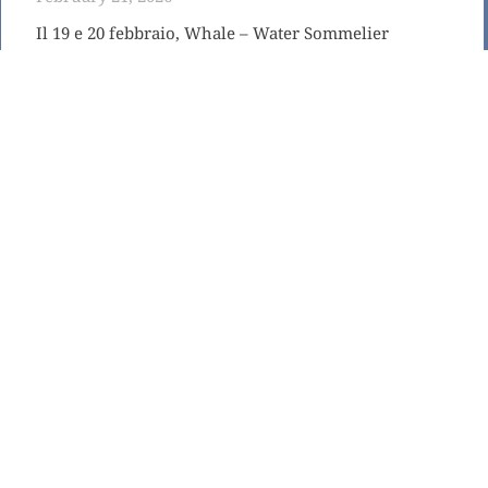
Il 19 e 20 febbraio, Whale – Water Sommelier
Academy ha partecipato alla settima edizione di
Hospitality Sud – il prestigioso appuntamento per
titolari, manager,
Leggi tutto »